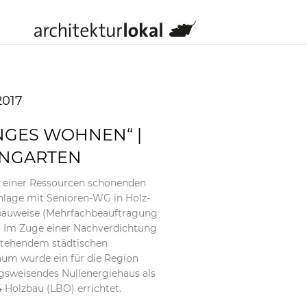
2017
NGES WOHNEN“ |
NGARTEN
 einer Ressourcen schonenden
lage mit Senioren-WG in Holz-
bauweise (Mehrfachbeauftragung
s). Im Zuge einer Nachverdichtung
stehendem städtischen
um wurde ein für die Region
gsweisendes Nullenergiehaus als
4 Holzbau (LBO) errichtet.