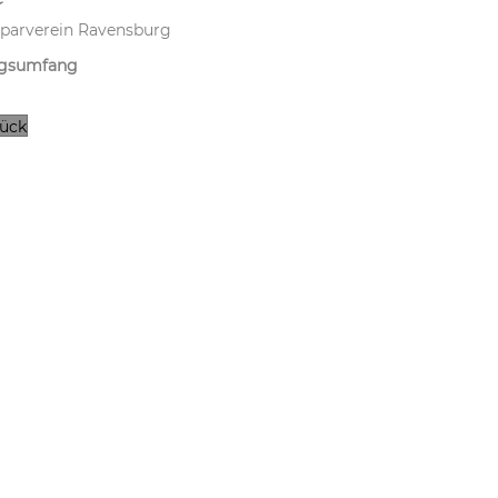
r
parverein Ravensburg
ngsumfang
rück