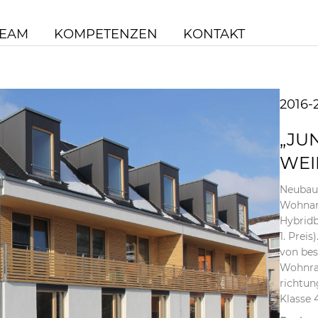
TEAM
KOMPETENZEN
KONTAKT
2016-
„JU
WEI
Neubau
Wohnan
Hybrid
1. Prei
von be
Wohnra
richtun
Klasse 