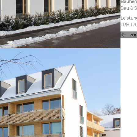
Bauher
Bau & S
Leistu
LPH 1-9
zu